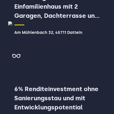
Einfamilienhaus mit 2
Garagen, Dachterrasse und
Wärmepumpe in Toplage
Am Mühlenbach 32, 45711 Datteln
von Datteln
6% Renditeinvestment ohne
Sanierungsstau und mit
Entwicklungspotential