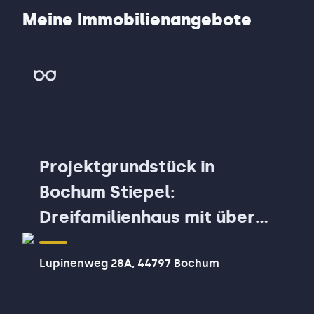
Meine Immobilienangebote
Projektgrundstück in
Bochum Stiepel:
Dreifamilienhaus mit über
400² auf ca. 828 m²
Lupinenweg 28A, 44797 Bochum
realisierbar!