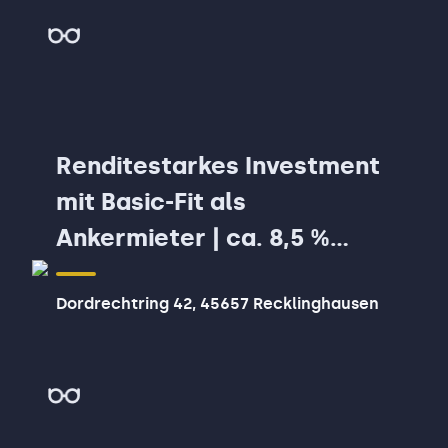
Renditestarkes Investment
mit Basic-Fit als
Ankermieter | ca. 8,5 %
Rendite | langfristiger
Dordrechtring 42, 45657 Recklinghausen
Miete