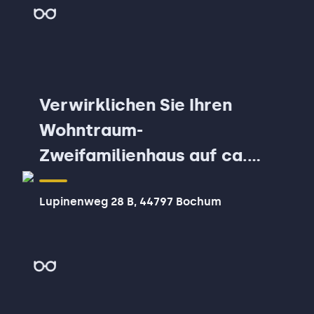
Verwirklichen Sie Ihren
Wohntraum-
Zweifamilienhaus auf ca.
828 m² Grundstück in
Lupinenweg 28 B, 44797 Bochum
Bochum!