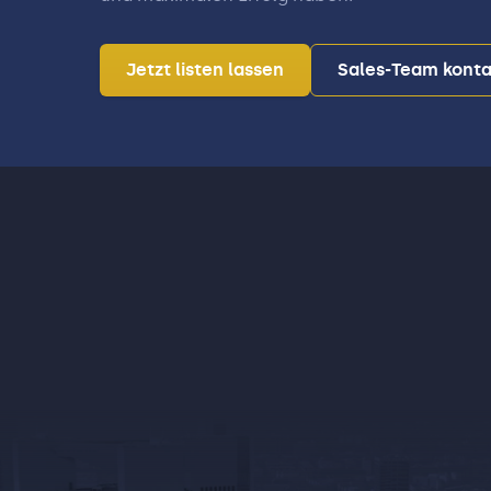
Jetzt listen lassen
Sales-Team konta