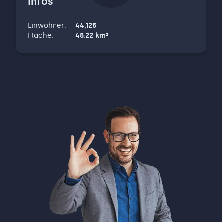
Infos
Netzwerk vor Ort und darüber hinaus
garantieren bestmögliche Ergebnisse.
Einwohner
:
44,125
Vertrauen, Zuverlässigkeit und Transparenz
Fläche
:
45.22
km²
stehen dabei immer im Vordergrund.