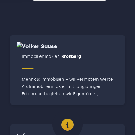
Volker Sause
Immobilienmakler
,
Kronberg
Mehr als Immobilien – wir vermitteln Werte
Als Immobilienmakler mit langjähriger
Erfahrung begleiten wir Eigentümer,
Interessenten und Projektentwickler
professionell beim Kauf, Verkauf und der
Vermietung von Wohnimmobilien. Unsere
lokale Marktkenntnis, passgenaue
Marketingstrategien und ein starkes