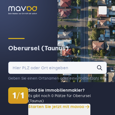
Toggl
Oberursel (Taunus)
Geben Sie einen Ortsnamen oder eine Postleitzahl ein.
Sind Sie Immobilienmakler?
1
/
1
Es gibt noch 0 Plätze für Oberursel
(Taunus)
Starten Sie jetzt mit mavoo