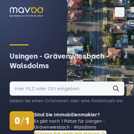
Toggl
Usingen - Grävenwiesbach -
Walsdolms
Geben Sie einen Ortsnamen oder eine Postleitzahl ein.
Sind Sie Immobilienmakler?
0
/
1
Es gibt noch 1 Plätze für Usingen -
Grävenwiesbach - Walsdolms
Starten Sie jetzt mit mavoo