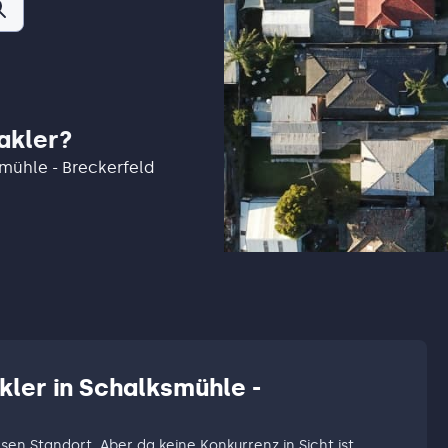
akler?
smühle - Breckerfeld
kler in Schalksmühle -
esen Standort. Aber da keine Konkurrenz in Sicht ist,