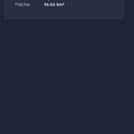
Fläche
:
96.06
km²