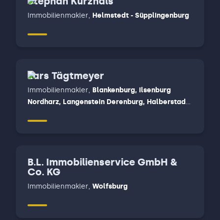
Stephan Kurzhals
Immobilienmakler
,
Helmstedt - Süpplingenburg
Lars Tägtmeyer
Immobilienmakler
,
Blankenburg, Ilsenburg
Nordharz, Langenstein Derenburg, Halberstadt,
Wernigerode
B.L. Immobilienservice GmbH &
Co. KG
Immobilienmakler
,
Wolfsburg