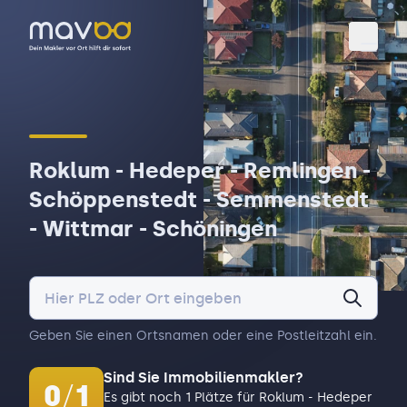
Toggl
Roklum - Hedeper - Remlingen -
Schöppenstedt - Semmenstedt
- Wittmar - Schöningen
Geben Sie einen Ortsnamen oder eine Postleitzahl ein.
Sind Sie Immobilienmakler?
0
/
1
Es gibt noch 1 Plätze für Roklum - Hedeper