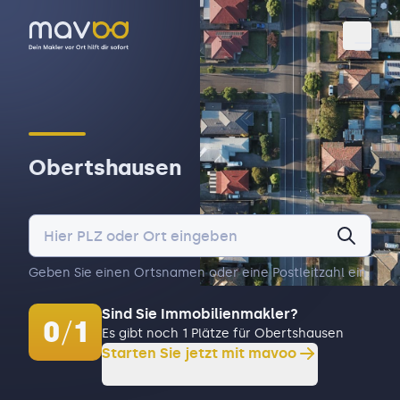
Toggl
Obertshausen
Geben Sie einen Ortsnamen oder eine Postleitzahl ein.
Sind Sie Immobilienmakler?
0
/
1
Es gibt noch 1 Plätze für Obertshausen
Starten Sie jetzt mit mavoo