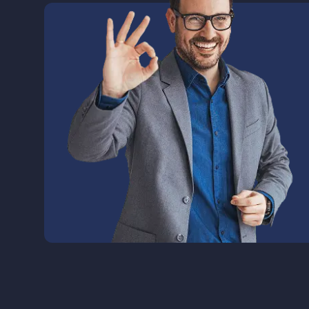
Hodenhagen - Rethem ( Aller ) -
Häuslingen - Frankenfeld -
Dörverden - Haßbergen