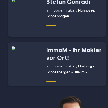
Stefan Conradi
Immobilienmakler
,
Hannover,
Langenhagen
ImmoM - Ihr Makler
vor Ort!
Immobilienmakler
,
Linsburg -
Landesbergen - Husum -
Liebenau - Pennigsehl - Binnen -
Marklohe - Wietzen - Balge -
Drakenburg - Rohrsen, Neustadt
am Rübenberge, Nienburg (
Weser ), Steimbke - Rodewald -
Stöckse - Heemsen -