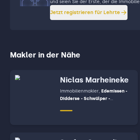
und seien Sie der Erste, der die Immobil
Jetzt registrieren für
Lehrte
Makler in der Nähe
Niclas Marheineke
Immobilienmakler
,
Edemissen -
Didderse - Schwülper -
Adenbüttel - Hillerse