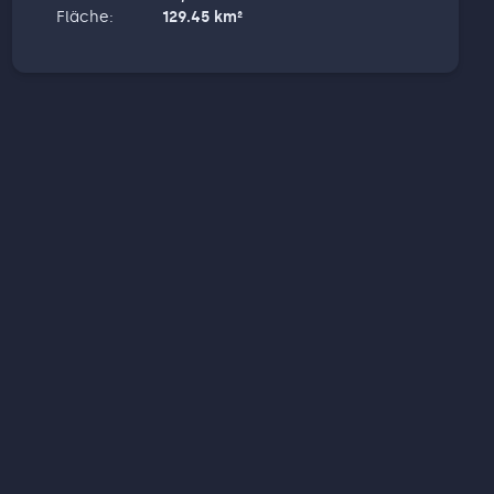
Fläche
:
129.45
km²