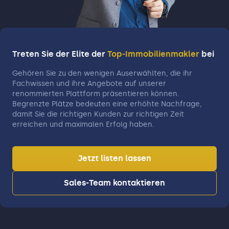
Notartermin und der Objektübergabe. –
ANGEBOT – Sie sind aktuell auf der Suche
nach Ihrer Traumimmobilie? Gerne beraten
wir Sie auf dieser Reise. Wir verfügen über ein
Treten Sie der Elite der
Top-Immobilienmakler
bei
breites Portfolio an Immobilien und
unterstützen Sie gern bei der
Gehören Sie zu den wenigen Auserwählten, die ihr
Fachwissen und ihre Angebote auf unserer
Immobiliensuche sowie
renommierten Plattform präsentieren können.
Immobilienfinanzierung.
Begrenzte Plätze bedeuten eine erhöhte Nachfrage,
damit Sie die richtigen Kunden zur richtigen Zeit
erreichen und maximalen Erfolg haben.
Jetzt listen lassen
Sales-Team kontaktieren