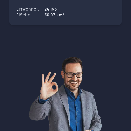
erfolgreich unterstützen dürfen. –
Einwohner
:
24,193
PERSÖNLICH – Immobilienberatung ist für uns
Fläche
:
30.07
km²
nicht nur ein Geschäft, sondern eine
Herzensangelegenheit. Sie sind selbst nicht
mobil? Kein Problem, gerne holen wir Sie von
zuhause ab und bringen Sie direkt zu den
Immobilien! Das ist für uns eine
Selbstverständlichkeit und wird ohne
Aufpreis angeboten. – RUNDUM SERVICE – Sie
möchten gern Ihre Immobilie verkaufen,
wissen aber nicht, wo Sie anfangen sollen?
Sattler Living Consulting ist nicht nur auf
Immobilienvermittlung, sondern auch auf
Immobilienbewertung und
Immobilienvermarktung spezialisiert. Lehnen
Sie sich zurück, während wir alle wichtigen
Vorbereitungen treffen – von der Vorauswahl
der Interessenten über die Durchführung von
Besichtigungsterminen bis hin zum