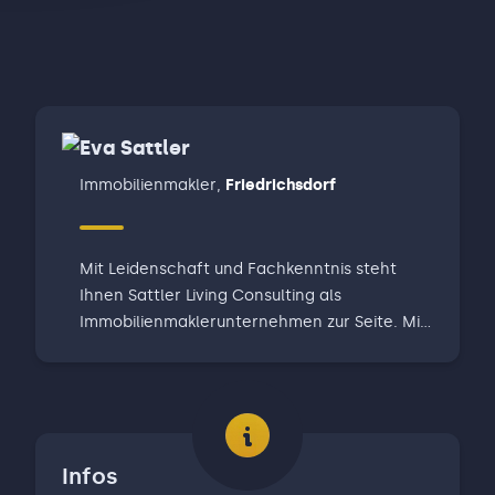
Eva Sattler
Immobilienmakler
,
Friedrichsdorf
Mit Leidenschaft und Fachkenntnis steht
Ihnen Sattler Living Consulting als
Immobilienmaklerunternehmen zur Seite. Mit
unserem umfassenden Leistungsangebot von
der Immobilienberatung,
Immobilienvermittlung, Immobilienverkauf,
Immobilienkauf und Immobilienfinanzierung
bis hin zur präzisen Immobilienbewertung
Infos
haben wir bereits dutzende Kunden