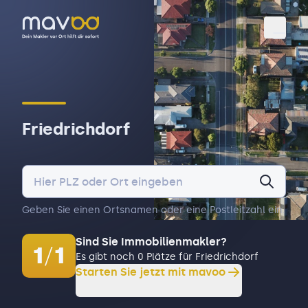
Toggl
Friedrichdorf
Geben Sie einen Ortsnamen oder eine Postleitzahl ein.
Sind Sie Immobilienmakler?
1
/
1
Es gibt noch 0 Plätze für Friedrichdorf
Starten Sie jetzt mit mavoo