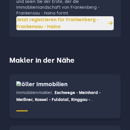
und seien Sie der Erste, der die
Immobilienlandschaft von Frankenberg -
Frankensau - Haina formt.
Jetzt registrieren für
Frankenberg -
Frankensau - Haina
Makler in der Nähe
Möller Immobilien
Immobilienmakler
,
Eschwege - Meinhard -
Meißner, Kassel - Fuldatal, Ringgau -
Herleshausen- Creuzburg - Sontra - Waldkappel
- Wehretal