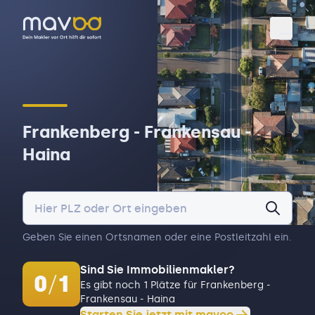
Toggl
Frankenberg - Frankensau -
Haina
Geben Sie einen Ortsnamen oder eine Postleitzahl ein.
Sind Sie Immobilienmakler?
0
/
1
Es gibt noch 1 Plätze für Frankenberg -
Frankensau - Haina
Starten Sie jetzt mit mavoo