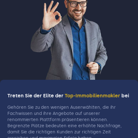
Bürgerpark und der Botanische Garten bieten
grüne Oasen und Ruhepunkte inmitten der
Stadt. Braunschweig überzeugt zudem mit einer
vielfältigen Gastronomieszene, von
gemütlichen Brauhäusern bis zu gehobenen
Restaurants. Die Stadt ist sowohl kulturell als
auch historisch bedeutsam und lädt Besucher
ein, ihre vielseitigen Facetten zu entdecken.
Treten Sie der Elite der
Top-Immobilienmakler
bei
Gehören Sie zu den wenigen Auserwählten, die ihr
Fachwissen und ihre Angebote auf unserer
renommierten Plattform präsentieren können.
Begrenzte Plätze bedeuten eine erhöhte Nachfrage,
damit Sie die richtigen Kunden zur richtigen Zeit