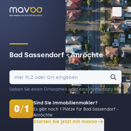
Toggl
Bad Sassendorf - Anröchte
Geben Sie einen Ortsnamen oder eine Postleitzahl ein.
Sind Sie Immobilienmakler?
0
/
1
Es gibt noch 1 Plätze für Bad Sassendorf -
Anröchte
Starten Sie jetzt mit mavoo