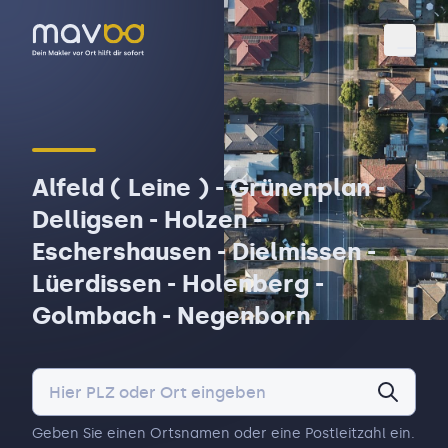
Toggl
Alfeld ( Leine ) - Grünenplan -
Delligsen - Holzen -
Eschershausen - Dielmissen -
Lüerdissen - Holenberg -
Golmbach - Negenborn
Geben Sie einen Ortsnamen oder eine Postleitzahl ein.