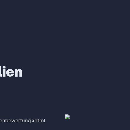
ien
ienbewertung.xhtml