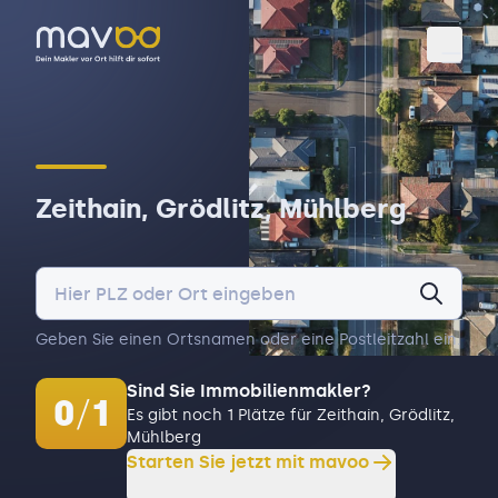
Toggl
Zeithain, Grödlitz, Mühlberg
Geben Sie einen Ortsnamen oder eine Postleitzahl ein.
Sind Sie Immobilienmakler?
0
/
1
Es gibt noch 1 Plätze für Zeithain, Grödlitz,
Mühlberg
Starten Sie jetzt mit mavoo