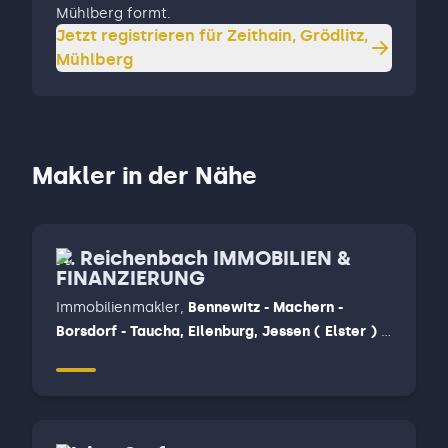
Mühlberg formt.
Jetzt registrieren für
Zeithain, Grödlitz,
Mühlberg
Makler in der Nähe
A. Reichenbach IMMOBILIEN &
FINANZIERUNG
Immobilienmakler
,
Bennewitz - Machern -
Borsdorf - Taucha, Eilenburg, Jessen ( Elster ) -
Annaburg - Dommitzsch - Bad Schmiedeberg -
Bad Düben, Mockrehna - Torgau - Belgern-
Schilgau - Dahlen - Wermsdorf, Torgau