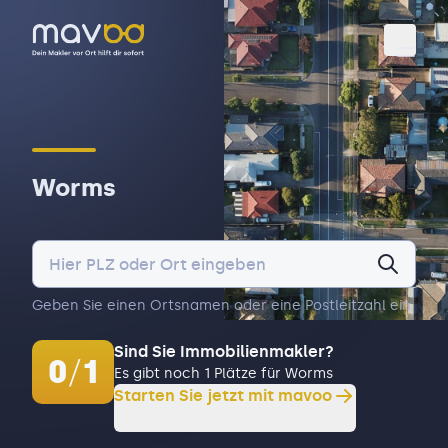
Toggl
Worms
Geben Sie einen Ortsnamen oder eine Postleitzahl ein.
Sind Sie Immobilienmakler?
0
/
1
Es gibt noch 1 Plätze für Worms
Starten Sie jetzt mit mavoo