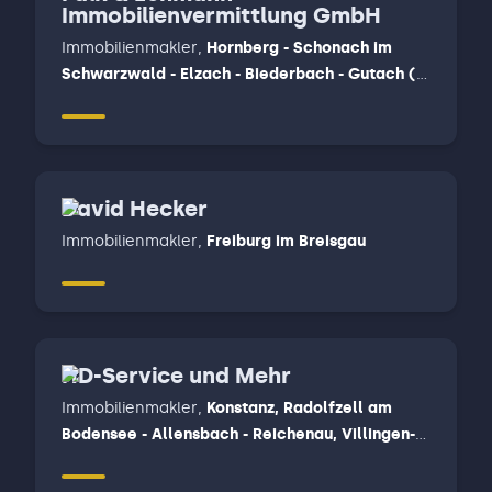
Immobilienvermittlung GmbH
Immobilienmakler
,
Hornberg - Schonach im
Schwarzwald - Elzach - Biederbach - Gutach (
Schwarzwald ) - Mühlenbach - Hausach,
Steinach - Schuttertal - Fischerbach - Haslach -
Hofstetten - Zell am Harmersbach
David Hecker
Immobilienmakler
,
Freiburg im Breisgau
HD-Service und Mehr
Immobilienmakler
,
Konstanz, Radolfzell am
Bodensee - Allensbach - Reichenau, Villingen-
Schwenningen