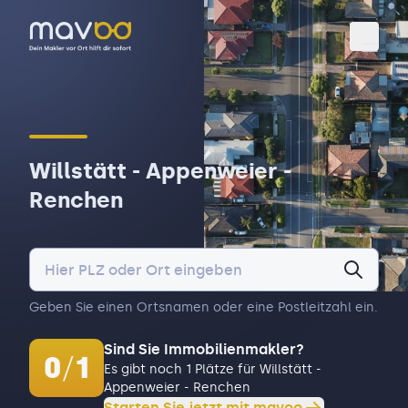
Toggl
Willstätt - Appenweier -
Renchen
Geben Sie einen Ortsnamen oder eine Postleitzahl ein.
Sind Sie Immobilienmakler?
0
/
1
Es gibt noch 1 Plätze für Willstätt -
Appenweier - Renchen
Starten Sie jetzt mit mavoo