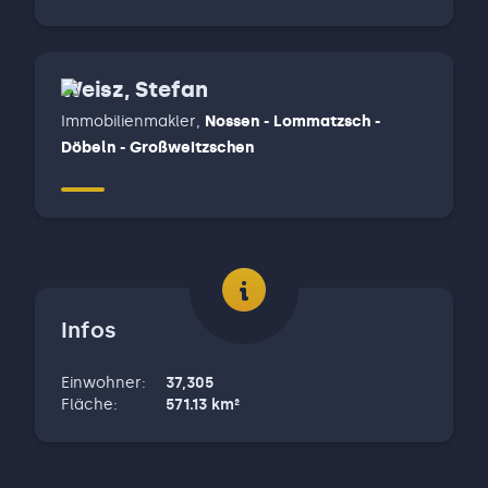
Weisz, Stefan
Immobilienmakler
,
Nossen - Lommatzsch -
Döbeln - Großweitzschen
Infos
Einwohner
:
37,305
Fläche
:
571.13
km²