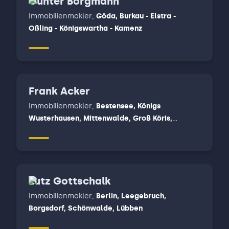
Gunter Borgmann
Immobilienmakler
,
Göda, Burkau - Elstra -
Oßling - Königswartha - Kamenz
Frank Acker
Immobilienmakler
,
Bestensee, Königs
Wusterhausen, Mittenwalde, Groß Köris,
Märkisch Buchholz, Halbe, Teupitz - Straupitz -
Lieberose
Lutz Gottschalk
Immobilienmakler
,
Berlin, Leegebruch,
Borgsdorf, Schönwalde, Lübben