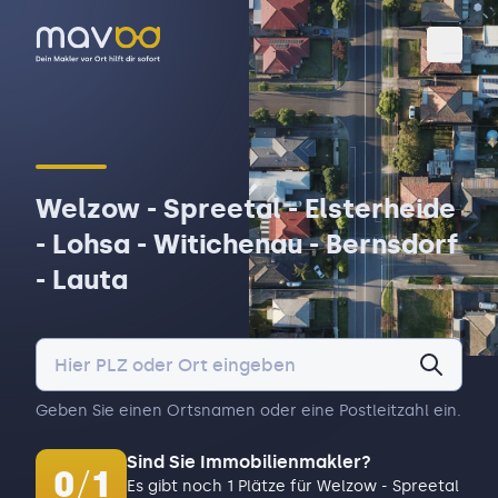
Toggl
Welzow - Spreetal - Elsterheide
- Lohsa - Witichenau - Bernsdorf
- Lauta
Geben Sie einen Ortsnamen oder eine Postleitzahl ein.
Sind Sie Immobilienmakler?
0
/
1
Es gibt noch 1 Plätze für Welzow - Spreetal