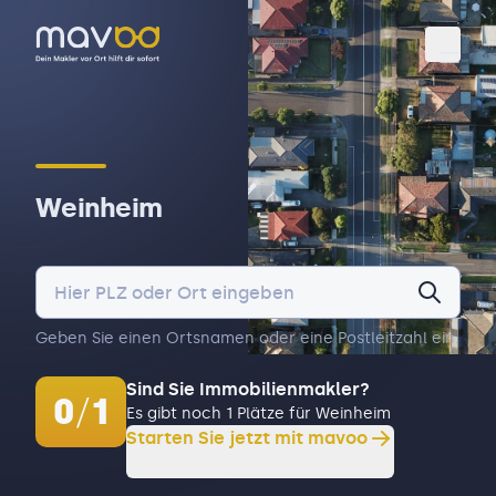
Toggl
Weinheim
Geben Sie einen Ortsnamen oder eine Postleitzahl ein.
Sind Sie Immobilienmakler?
0
/
1
Es gibt noch 1 Plätze für Weinheim
Starten Sie jetzt mit mavoo