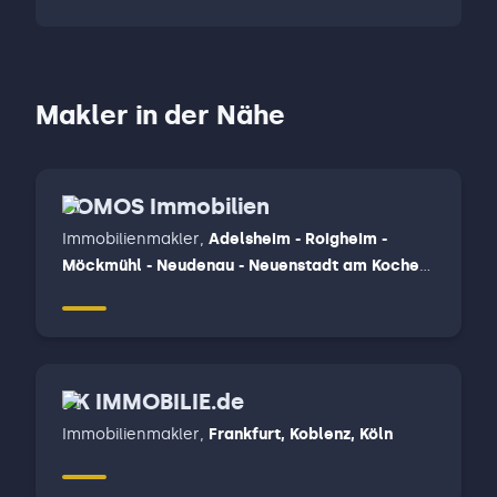
Makler in der Nähe
SOMOS Immobilien
Immobilienmakler
,
Adelsheim - Roigheim -
Möckmühl - Neudenau - Neuenstadt am Kocher,
Bad Friedrichshall - Oedheim - Untereisesheim -
Bad Wimpfen, Elztal - Schefflenz - Billigheim -
Gundelsheim - Offenau - Neckarzimmer -
Limbach - Muldau, Mosbach - Fahrenbach
PK IMMOBILIE.de
Immobilienmakler
,
Frankfurt, Koblenz, Köln