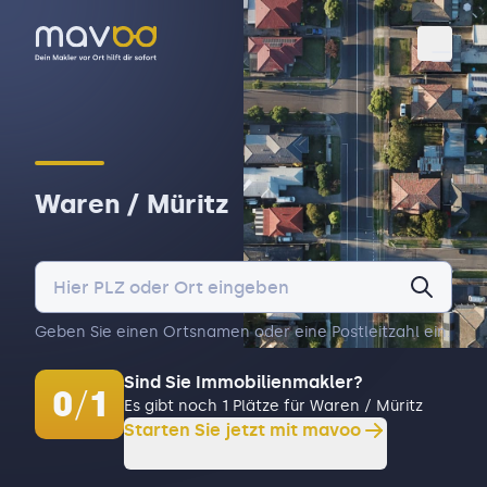
Toggl
Waren / Müritz
Geben Sie einen Ortsnamen oder eine Postleitzahl ein.
Sind Sie Immobilienmakler?
0
/
1
Es gibt noch 1 Plätze für Waren / Müritz
Starten Sie jetzt mit mavoo