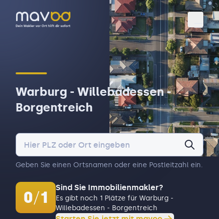
Toggl
Warburg - Willebadessen -
Borgentreich
Geben Sie einen Ortsnamen oder eine Postleitzahl ein.
Sind Sie Immobilienmakler?
0
/
1
Es gibt noch 1 Plätze für Warburg -
Willebadessen - Borgentreich
Starten Sie jetzt mit mavoo