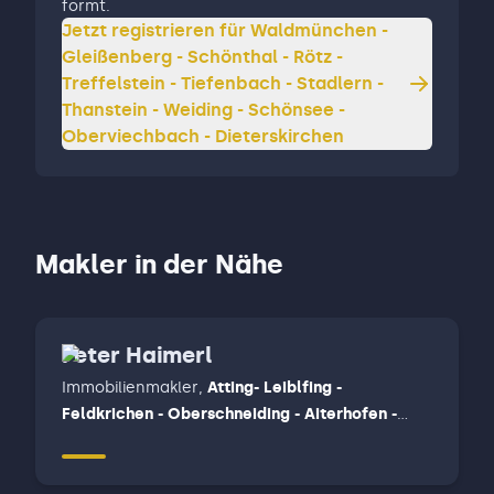
formt.
Jetzt registrieren für
Waldmünchen -
Gleißenberg - Schönthal - Rötz -
Treffelstein - Tiefenbach - Stadlern -
Thanstein - Weiding - Schönsee -
Oberviechbach - Dieterskirchen
Makler in der Nähe
Peter Haimerl
Immobilienmakler
,
Atting- Leiblfing -
Feldkrichen - Oberschneiding - Aiterhofen -
Mötzing - Atting - Rain - Perkam - Geiselhöring -
Laberweinting - Mengkofen - Bayerbach bei
Ergoldsbach, Straubing