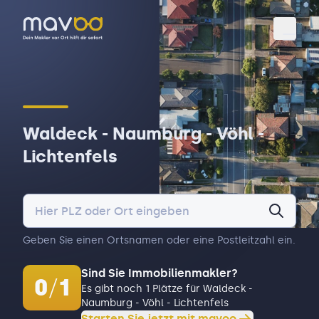
Toggl
Waldeck - Naumburg - Vöhl -
Lichtenfels
Geben Sie einen Ortsnamen oder eine Postleitzahl ein.
Sind Sie Immobilienmakler?
0
/
1
Es gibt noch 1 Plätze für Waldeck -
Naumburg - Vöhl - Lichtenfels
Starten Sie jetzt mit mavoo