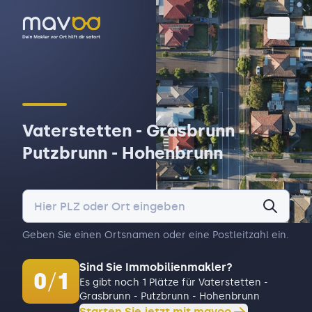
Toggl
Vaterstetten - Grasbrunn -
Putzbrunn - Hohenbrunn
Geben Sie einen Ortsnamen oder eine Postleitzahl ein.
Sind Sie Immobilienmakler?
0
/
1
Es gibt noch 1 Plätze für Vaterstetten -
Grasbrunn - Putzbrunn - Hohenbrunn
Starten Sie jetzt mit mavoo