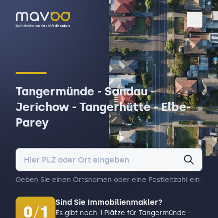
Toggl
Tangermünde - Sandau -
Jerichow - Tangerhütte - Elbe-
Parey
Geben Sie einen Ortsnamen oder eine Postleitzahl ein.
Sind Sie Immobilienmakler?
0
/
1
Es gibt noch 1 Plätze für Tangermünde -