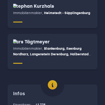
Stephan Kurzhals
Immobilienmakler
,
Helmstedt - Süpplingenburg
Lars Tägtmeyer
Immobilienmakler
,
Blankenburg, Ilsenburg
Nordharz, Langenstein Derenburg, Halberstadt,
Wernigerode
Infos
Einwohner
:
41,775