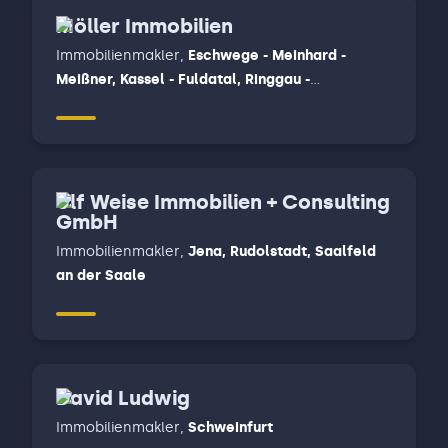
Möller Immobilien
Immobilienmakler
,
Eschwege - Meinhard -
Meißner, Kassel - Fuldatal, Ringgau -
Herleshausen- Creuzburg - Sontra - Waldkappel
- Wehretal
Ulf Weise Immobilien + Consulting
GmbH
Immobilienmakler
,
Jena, Rudolstadt, Saalfeld
an der Saale
David Ludwig
Immobilienmakler
,
Schweinfurt