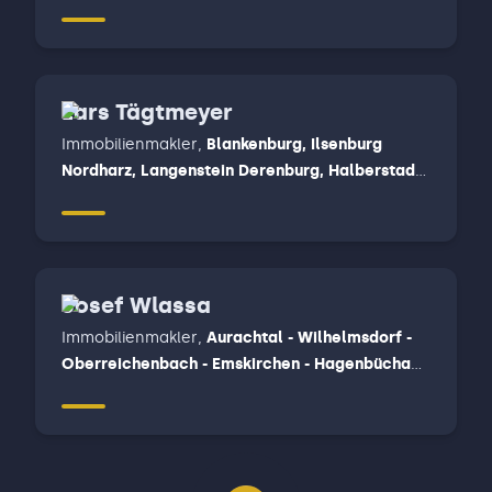
Lars Tägtmeyer
Immobilienmakler
,
Blankenburg, Ilsenburg
Nordharz, Langenstein Derenburg, Halberstadt,
Wernigerode
Josef Wlassa
Immobilienmakler
,
Aurachtal - Wilhelmsdorf -
Oberreichenbach - Emskirchen - Hagenbüchach
- Langenzenn - Markt Erlbach - Dietersheim -
Ipsheim - Neuhof a. d. Zenn - Trautskirchen,
Ergersheim - Markt Nordheim - Bad Windsheim -
Neustadt a. d. Aisch, Sugenheim - Markt Bibart -