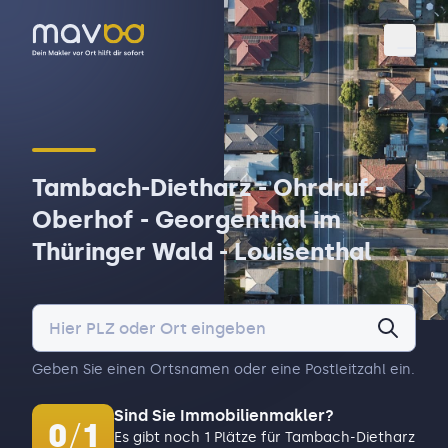
Toggl
Tambach-Dietharz - Ohrdruf -
Oberhof - Georgenthal im
Thüringer Wald - Louisenthal
Geben Sie einen Ortsnamen oder eine Postleitzahl ein.
Sind Sie Immobilienmakler?
0
/
1
Es gibt noch 1 Plätze für Tambach-Dietharz