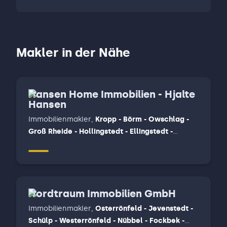
Makler in der Nähe
Hansen Home Immobilien - Hjalte
Hansen
Immobilienmakler
,
Kropp - Börm - Owschlag -
Groß Rheide - Hollingstedt - Ellingstedt -
Schuby - Lürschau - Hüsby - Dannewerk -
Busdorf, Schaalby - Tolk und Tweek - Steinfeld -
Ulsnis - Brodersby - Böel - Mohrkirch - Rügge -
Schnarup-Thumby - Mittelangeln - Böklund -
Nordtraum Immobilien GmbH
Uelsby - Klappholz - Stölk - Nübel - Idstedt -
Bollingstedt - Silberstedt - Eggebek, Schleswig
Immobilienmakler
,
Osterrönfeld - Jevenstedt -
- Fahrdorf - Fleckeby - Jagel - Selk - Ascheffel -
Schülp - Westerrönfeld - Nübbel - Fockbek -