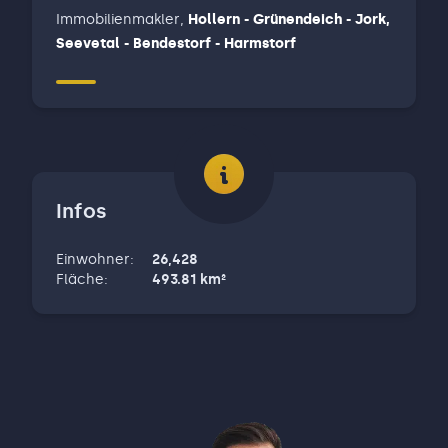
Immobilienmakler
,
Hollern - Grünendeich - Jork,
Seevetal - Bendestorf - Harmstorf
Infos
Einwohner
:
26,428
Fläche
:
493.81
km²