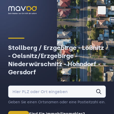
Toggl
Stollberg / Erzgebirge - Lößnitz
- Oelsnitz/Erzgebirge -
Niederwürschnitz - Hohndorf -
Gersdorf
Geben Sie einen Ortsnamen oder eine Postleitzahl ein.
Sind Sie Immobilienmakler?