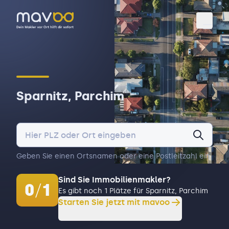
Toggl
Sparnitz, Parchim
Geben Sie einen Ortsnamen oder eine Postleitzahl ein.
Sind Sie Immobilienmakler?
0
/
1
Es gibt noch 1 Plätze für Sparnitz, Parchim
Starten Sie jetzt mit mavoo