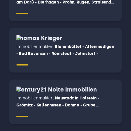
am Darß - Dierhagen - Prohn, Rügen, Stralsund -
Niepars - Velgast
Thomas Krieger
Immobilienmakler
,
Bienenbüttel - Altenmedigen
- Bad Bevensen - Römstedt - Jelmstorf -
Barendorf - Vasdorf - Reinstorf - Neetze -
Thomasburg - Dahlenburg, Emmendorf, Barum,
Uelzen, Natendorf, Flintbek - Blumenthal -
Rumohr - Mielkendorf - Achterwehr - Felde -
Century21 Nolte Immobilien
Westensee, Lüneburg
Immobilienmakler
,
Neustadt in Holstein -
Grömitz - Kellenhusen - Dahme - Grube,
Timmendorfer Strand - Ratekau - Pansdorf -
Scharbeutz - Süsel - Sarkwitz