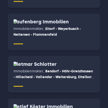
Laufenberg Immobilien
Immobilienmakler
,
Eitorf - Weyerbusch -
Neitersen - Flammersfeld
Dietmar Schlotter
Immobilienmakler
,
Bendorf - Höhr-Grenzhausen
- Hillscheid - Vallendar - Weitersburg, Eitelborn
- Fachbach - Neuhäusel - Montabaur, Wirges,
Stadt - Siershahn - Dernbach - Mogendorf,
Ebernahn, Staudt, Ransbach - Baumbach,
Hilgert
Detlef Köster Immobilien