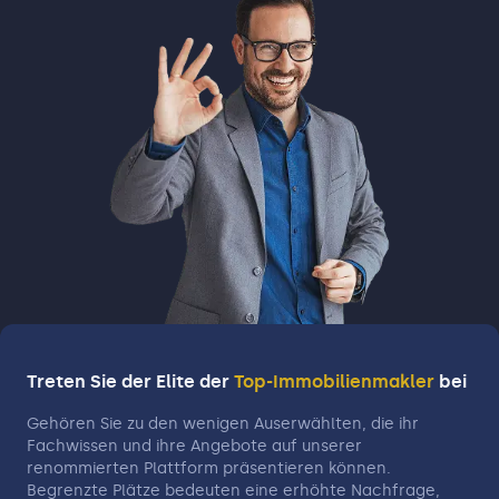
stattfindende "Siegener Sommerfestival" ist ein
kulturelles Highlight mit Musik-, Theater- und
Filmveranstaltungen. Die Umgebung von Siegen
bietet eine reizvolle Natur mit Wäldern, Bergen
und Flüssen. Der nahegelegene Naturpark
"Rothaargebirge" lädt mit Wanderwegen und
Outdoor-Aktivitäten zum Entdecken und
Erholen ein. Der Obernberger See und der
Wellersberger See sind beliebte Ausflugsziele
für Erholung und Wassersport. Insgesamt ist
Siegen eine lebendige Stadt, die Geschichte,
Kultur und Natur harmonisch miteinander
vereint und Einwohnern sowie Besuchern eine
vielfältige und interessante Umgebung bietet.
Treten Sie der Elite der
Top-Immobilienmakler
bei
Gehören Sie zu den wenigen Auserwählten, die ihr
Fachwissen und ihre Angebote auf unserer
renommierten Plattform präsentieren können.
Begrenzte Plätze bedeuten eine erhöhte Nachfrage,