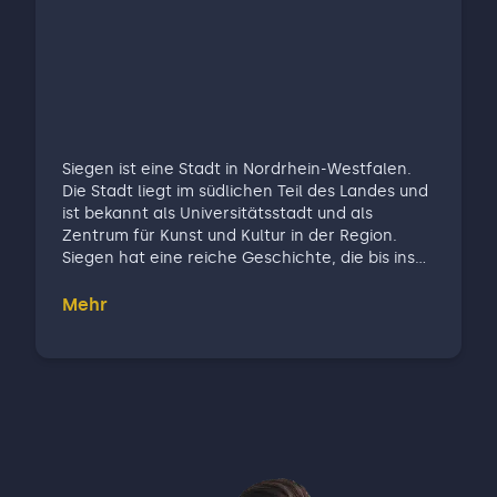
Siegen ist eine Stadt in Nordrhein-Westfalen.
Die Stadt liegt im südlichen Teil des Landes und
ist bekannt als Universitätsstadt und als
Zentrum für Kunst und Kultur in der Region.
Siegen hat eine reiche Geschichte, die bis ins
Mittelalter zurückreicht. Die Architektur der
Altstadt mit ihren Fachwerkhäusern und
Mehr
historischen Gebäuden spiegelt die industrielle
Vergangenheit als Zentrum des Bergbaus und
der Metallverarbeitung wider. Kulturell bietet
Siegen eine Vielzahl von Museen, Galerien und
kulturellen Veranstaltungen. Das Museum für
Gegenwartskunst, das Siegerlandmuseum und
das Apollo-Theater sind beliebte Anlaufstellen
für Kunst- und Kulturliebhaber. Die jährlich