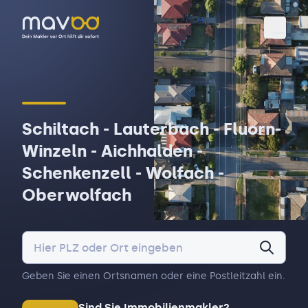
Toggl
Schiltach - Lauterbach - Fluorn-
Winzeln - Aichhalden -
Schenkenzell - Wolfach -
Oberwolfach
Geben Sie einen Ortsnamen oder eine Postleitzahl ein.
Sind Sie Immobilienmakler?