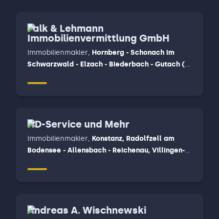
Falk & Lehmann
Immobilienvermittlung GmbH
Immobilienmakler
,
Hornberg - Schonach im
Schwarzwald - Elzach - Biederbach - Gutach (
Schwarzwald ) - Mühlenbach - Hausach,
Steinach - Schuttertal - Fischerbach - Haslach -
Hofstetten - Zell am Harmersbach
HD-Service und Mehr
Immobilienmakler
,
Konstanz, Radolfzell am
Bodensee - Allensbach - Reichenau, Villingen-
Schwenningen
Andreas A. Wischnewski