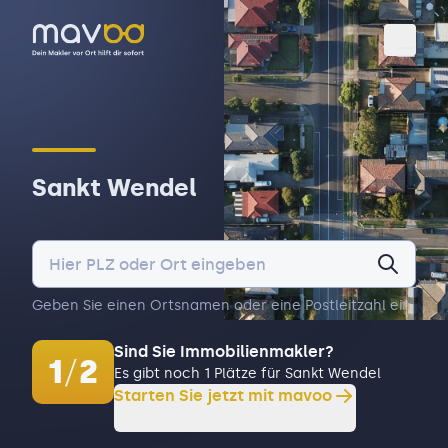
Toggl
Sankt Wendel
Geben Sie einen Ortsnamen oder eine Postleitzahl ein.
Sind Sie Immobilienmakler?
1
/
2
Es gibt noch 1 Plätze für Sankt Wendel
Starten Sie jetzt mit mavoo