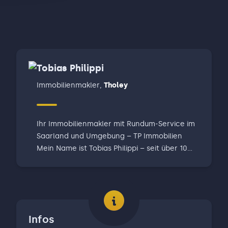
Tobias Philippi
Immobilienmakler
,
Tholey
Ihr Immobilienmakler mit Rundum-Service im
Saarland und Umgebung – TP Immobilien
Mein Name ist Tobias Philippi – seit über 10
Jahren Immobilienmakler und selbst Investor
mehrerer Miethäuser. Ich begleite Sie
professionell und persönlich vom ersten
Gespräch bis zur Schlüsselübergabe. Durch
hochwertige Fotos, 360°-Rundgänge,
Infos
Drohnenaufnahmen und innovative