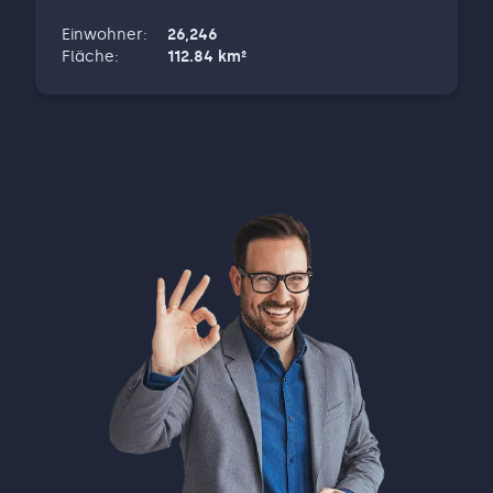
Videopräsentationen setze ich Ihre Immobilie
Einwohner
:
26,246
optimal in Szene. Mit präziser Wertermittlung,
Fläche
:
112.84
km²
transparenter Abwicklung, starkem
Partnernetzwerk und moderner Technologie
bringe ich Ihr Projekt schnell und sicher zum
Erfolg. Ehrlich, engagiert und mit Blick fürs
Detail freue ich mich auf Ihre Anfrage!