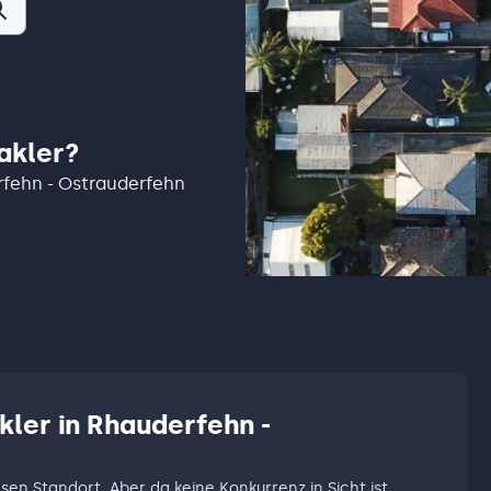
akler?
erfehn - Ostrauderfehn
kler in Rhauderfehn -
esen Standort. Aber da keine Konkurrenz in Sicht ist,