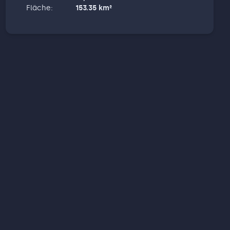
Fläche
:
153.35
km²