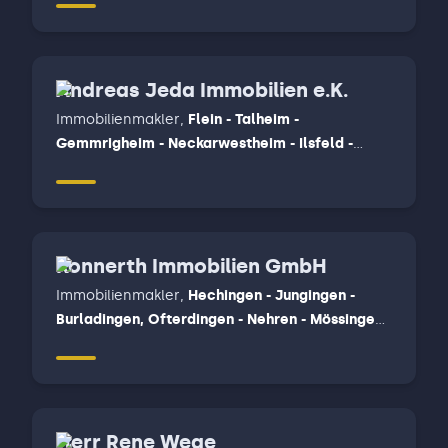
Andreas Jeda Immobilien e.K.
Immobilienmakler
,
Flein - Talheim -
Gemmrigheim - Neckarwestheim - Ilsfeld -
Untergruppenbach, Wüstenrot, Beilstein-
Stocksberg - Löwenstein - Spiegelberg -
Oberstenfeld - Beilstein - Abstatt
Konnerth Immobilien GmbH
Immobilienmakler
,
Hechingen - Jungingen -
Burladingen, Ofterdingen - Nehren - Mössingen,
Reutlingen
Herr Rene Wege