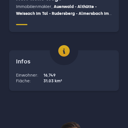
Immobilienmakler
,
Auenwald - Althütte -
Weissach im Tal - Rudersberg - Almersbach im
tal, Backnang, Winnenden
Infos
Einwohner
:
16,749
Fläche
:
31.03
km²