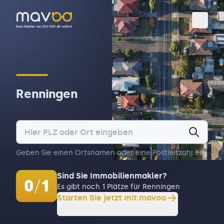
Toggl
Renningen
Geben Sie einen Ortsnamen oder eine Postleitzahl ein.
Sind Sie Immobilienmakler?
0
/
1
Es gibt noch 1 Plätze für Renningen
Starten Sie jetzt mit mavoo