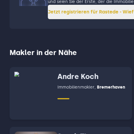
und seien Sie der Erste, der die Immobil
Jetzt registrieren für
Rastede - Wie
Makler in der Nähe
Andre Koch
Immobilienmakler
,
Bremerhaven