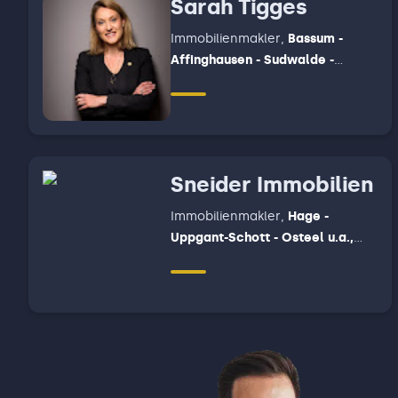
Sarah Tigges
Immobilienmakler
,
Bassum -
Affinghausen - Sudwalde -
Schwaförden - Bruchhausen -
Vilsen - Martfeld - Schwarme -
Asendorf - Hoya - Hoyerhagen -
Hilgermissen - chweringer -
Warpe - Bücken - Eystrup -
Sneider Immobilien
Hassel
Immobilienmakler
,
Hage -
Uppgant-Schott - Osteel u.a.,
Südbrookmerland - Großheide