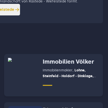
ienlandschaft von Rastede - Wiefelstede formt.
felstede
Immobilien Völker
Immobilienmakler
,
Lohne,
Steinfeld - Holdorf - Dinklage,
Vechta