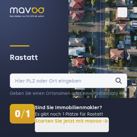
Toggl
Rastatt
Geben Sie einen Ortsnamen oder eine Postleitzahl ein.
Sind Sie Immobilienmakler?
0
/
1
Es gibt noch 1 Plätze für Rastatt
Starten Sie jetzt mit mavoo