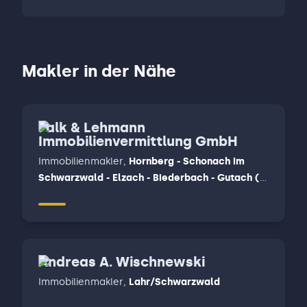
Makler in der Nähe
Falk & Lehmann
Immobilienvermittlung GmbH
Immobilienmakler
,
Hornberg - Schonach im
Schwarzwald - Elzach - Biederbach - Gutach (
Schwarzwald ) - Mühlenbach - Hausach,
Steinach - Schuttertal - Fischerbach - Haslach -
Hofstetten - Zell am Harmersbach
Andreas A. Wischnewski
Immobilienmakler
,
Lahr/Schwarzwald