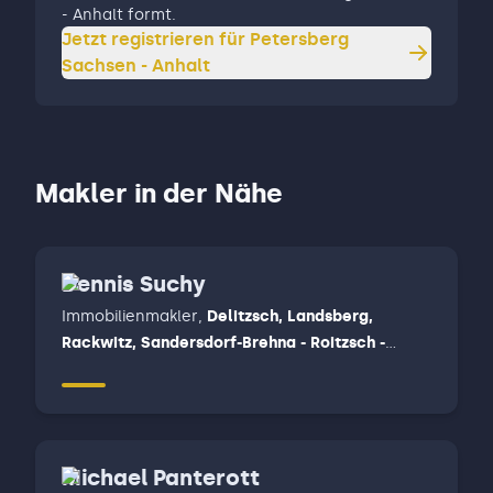
- Anhalt formt.
Jetzt registrieren für
Petersberg
Sachsen - Anhalt
Makler in der Nähe
Dennis Suchy
Immobilienmakler
,
Delitzsch, Landsberg,
Rackwitz, Sandersdorf-Brehna - Roitzsch -
Petersroda, Schkeuditz
Michael Panterott