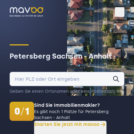
Toggl
Petersberg Sachsen - Anhalt
Geben Sie einen Ortsnamen oder eine Postleitzahl ein.
Sind Sie Immobilienmakler?
0
/
1
Es gibt noch 1 Plätze für Petersberg
Sachsen - Anhalt
Starten Sie jetzt mit mavoo