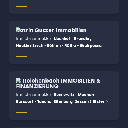
Katrin Gutzer Immobilien
Immobilienmakler
,
Naunhof - Brandis ,
Neukieritzsch - Böhlen - Rötha - Großpösna
A. Reichenbach IMMOBILIEN &
FINANZIERUNG
Immobilienmakler
,
Bennewitz - Machern -
Borsdorf - Taucha, Eilenburg, Jessen ( Elster ) -
Annaburg - Dommitzsch - Bad Schmiedeberg -
Bad Düben, Mockrehna - Torgau - Belgern-
Schilgau - Dahlen - Wermsdorf, Torgau