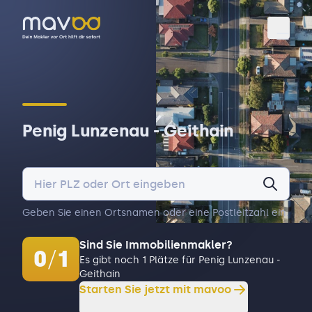
Toggl
Penig Lunzenau - Geithain
Geben Sie einen Ortsnamen oder eine Postleitzahl ein.
Sind Sie Immobilienmakler?
0
/
1
Es gibt noch 1 Plätze für Penig Lunzenau -
Geithain
Starten Sie jetzt mit mavoo