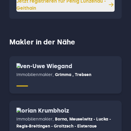
Jetzt registrieren für
Penig Lunzenau -
Geithain
Makler in der Nähe
Sven-Uwe Wiegand
Immobilienmakler
,
Grimma , Trebsen
Florian Krumbholz
Immobilienmakler
,
Borna, Meuselwitz - Lucka -
Regis-Breitingen - Groitzsch - Elsteraue