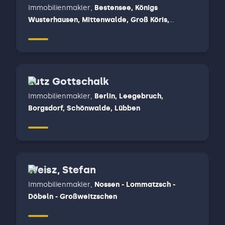
Immobilienmakler
,
Bestensee, Königs
Wusterhausen, Mittenwalde, Groß Köris,
Märkisch Buchholz, Halbe, Teupitz - Straupitz -
Lieberose
Lutz Gottschalk
Immobilienmakler
,
Berlin, Leegebruch,
Borgsdorf, Schönwalde, Lübben
Weisz, Stefan
Immobilienmakler
,
Nossen - Lommatzsch -
Döbeln - Großweitzschen