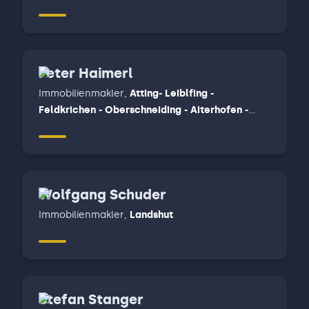
Peter Haimerl
Immobilienmakler
,
Atting- Leiblfing -
Feldkrichen - Oberschneiding - Aiterhofen -
Mötzing - Atting - Rain - Perkam - Geiselhöring -
Laberweinting - Mengkofen - Bayerbach bei
Ergoldsbach, Straubing
Wolfgang Schuder
Immobilienmakler
,
Landshut
Stefan Stanger