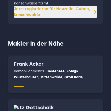
Kanschwalde formt.
Jetzt registrieren für
Neuzelle, Guben,
Kanschwalde
Makler in der Nähe
Frank Acker
Immobilienmakler
,
Bestensee, Königs
Wusterhausen, Mittenwalde, Groß Köris,
Märkisch Buchholz, Halbe, Teupitz - Straupitz -
Lieberose
Lutz Gottschalk