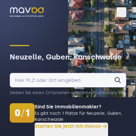
Toggl
Neuzelle, Guben, Kanschwalde
Geben Sie einen Ortsnamen oder eine Postleitzahl ein.
Sind Sie Immobilienmakler?
0
/
1
Es gibt noch 1 Plätze für Neuzelle, Guben,
Kanschwalde
Starten Sie jetzt mit mavoo