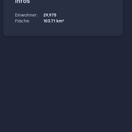
Infos
Einwohner
:
29,975
Fläche
:
103.71
km²