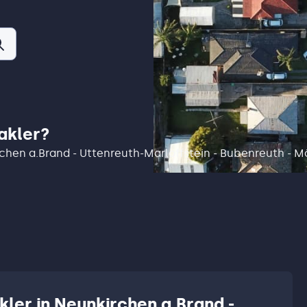
akler?
irchen a.Brand - Uttenreuth-Marloffstein - Bubenreuth - 
kler in Neunkirchen a.Brand -