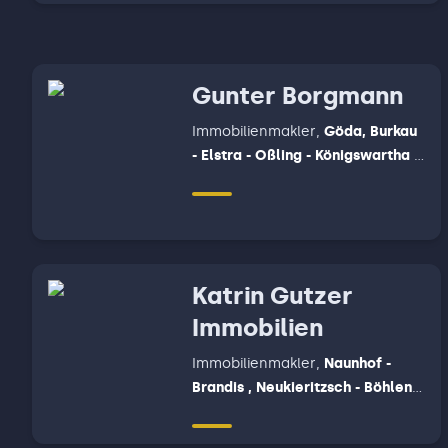
Gunter Borgmann
Immobilienmakler
,
Göda, Burkau
- Elstra - Oßling - Königswartha -
Kamenz
Katrin Gutzer
Immobilien
Immobilienmakler
,
Naunhof -
Brandis , Neukieritzsch - Böhlen -
Rötha - Großpösna