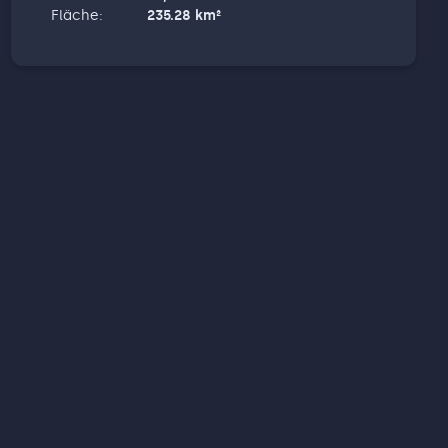
Fläche
:
235.28
km²