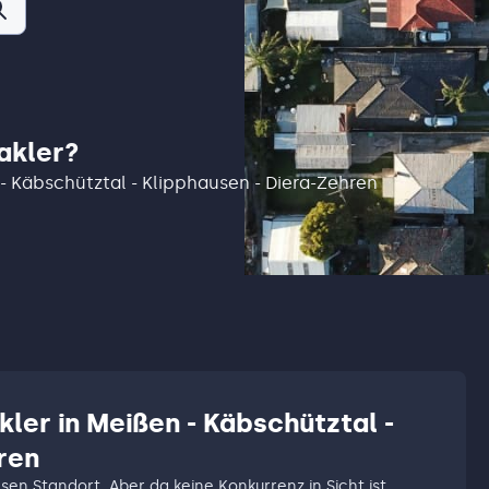
akler?
 - Käbschütztal - Klipphausen - Diera-Zehren
kler in Meißen - Käbschütztal -
ren
esen Standort. Aber da keine Konkurrenz in Sicht ist,