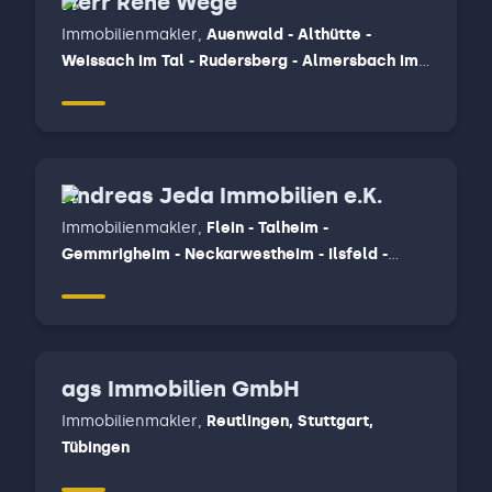
Herr Rene Wege
Immobilienmakler
,
Auenwald - Althütte -
Weissach im Tal - Rudersberg - Almersbach im
tal, Backnang, Winnenden
Andreas Jeda Immobilien e.K.
Immobilienmakler
,
Flein - Talheim -
Gemmrigheim - Neckarwestheim - Ilsfeld -
Untergruppenbach, Wüstenrot, Beilstein-
Stocksberg - Löwenstein - Spiegelberg -
Oberstenfeld - Beilstein - Abstatt
ags Immobilien GmbH
Immobilienmakler
,
Reutlingen, Stuttgart,
Tübingen