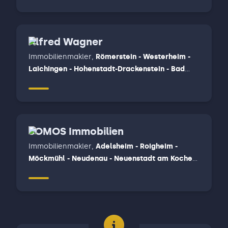
Alfred Wagner
Immobilienmakler
,
Römerstein - Westerheim -
Laichingen - Hohenstadt-Drackenstein - Bad
Ditzenbach - Gruibingen - Mühlhausen im Täle -
Wiesensteig - Neidlingen, Uhingen - Wangen -
Adelberg - Albershausen - Hattenhofen
SOMOS Immobilien
Immobilienmakler
,
Adelsheim - Roigheim -
Möckmühl - Neudenau - Neuenstadt am Kocher,
Bad Friedrichshall - Oedheim - Untereisesheim -
Bad Wimpfen, Elztal - Schefflenz - Billigheim -
Gundelsheim - Offenau - Neckarzimmer -
Limbach - Muldau, Mosbach - Fahrenbach