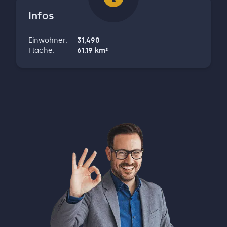
Infos
Einwohner
:
31,490
Fläche
:
61.19
km²