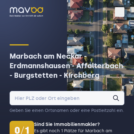
Toggl
Marbach am Neckar -
Erdmannshausen - Affalterbach
- Burgstetten - Kirchberg
Geben Sie einen Ortsnamen oder eine Postleitzahl ein.
Sind Sie Immobilienmakler?
0
/
1
Es gibt noch 1 Plätze für Marbach am