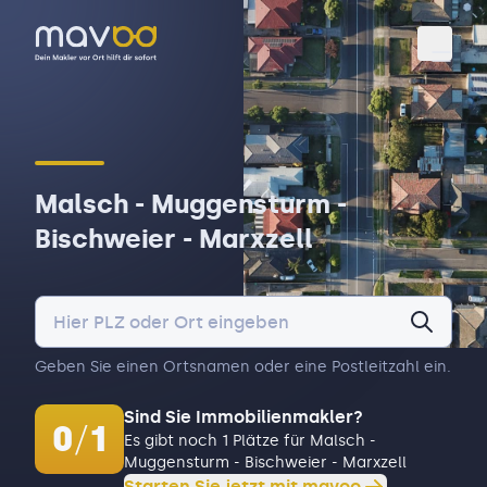
Toggl
Malsch - Muggensturm -
Bischweier - Marxzell
Geben Sie einen Ortsnamen oder eine Postleitzahl ein.
Sind Sie Immobilienmakler?
0
/
1
Es gibt noch 1 Plätze für Malsch -
Muggensturm - Bischweier - Marxzell
Starten Sie jetzt mit mavoo