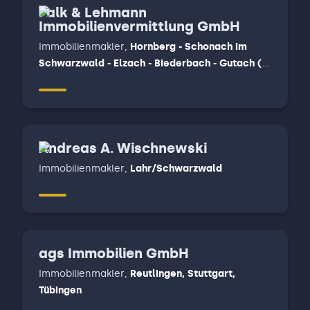
Falk & Lehmann
Immobilienvermittlung GmbH
Immobilienmakler
,
Hornberg - Schonach im
Schwarzwald - Elzach - Biederbach - Gutach (
Schwarzwald ) - Mühlenbach - Hausach,
Steinach - Schuttertal - Fischerbach - Haslach -
Hofstetten - Zell am Harmersbach
Andreas A. Wischnewski
Immobilienmakler
,
Lahr/Schwarzwald
ags Immobilien GmbH
Immobilienmakler
,
Reutlingen, Stuttgart,
Tübingen