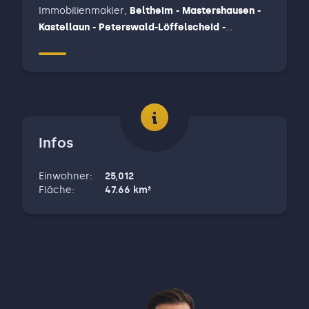
Immobilienmakler
,
Beltheim - Mastershausen -
Kastellaun - Peterswald-Löffelscheid -
Blankenrath - Treis-Karden - Binningen - Müden -
Pommern - Ediger-Eller, Dickenschied -
Gemünden - Hennweiler - Bundenbach -
Rhaunen - Sohren - Büchenbeuren - Irmenach -
Enkirch u. a. - Briedel - Reil - Zell ( Mosel ) -
Bullay u.a.
Infos
Einwohner
:
25,012
Fläche
:
47.66
km²