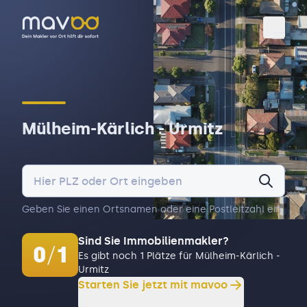
Toggl
Mülheim-Kärlich - Urmitz
Geben Sie einen Ortsnamen oder eine Postleitzahl ein.
Sind Sie Immobilienmakler?
0
/
1
Es gibt noch 1 Plätze für Mülheim-Kärlich -
Urmitz
Starten Sie jetzt mit mavoo