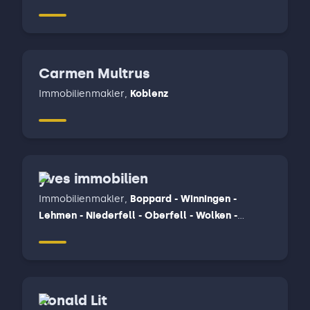
- Fachbach - Neuhäusel - Montabaur, Wirges,
Stadt - Siershahn - Dernbach - Mogendorf,
Ebernahn, Staudt, Ransbach - Baumbach,
Hilgert
Carmen Multrus
Immobilienmakler
,
Koblenz
yves immobilien
Immobilienmakler
,
Boppard - Winningen -
Lehmen - Niederfell - Oberfell - Wolken -
Wildenbungert - Gondershausen -
Nörtershausen
Ronald Lit