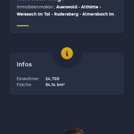
Immobilienmakler
,
Auenwald - Althütte -
Weissach im Tal - Rudersberg - Almersbach im
tal, Backnang, Winnenden
Infos
Einwohner
:
24,700
Fläche
:
54.14
km²