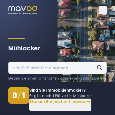
Toggl
Mühlacker
Geben Sie einen Ortsnamen oder eine Postleitzahl ein.
Sind Sie Immobilienmakler?
0
/
1
Es gibt noch 1 Plätze für Mühlacker
Starten Sie jetzt mit mavoo