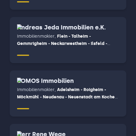
Andreas Jeda Immobilien e.K.
Immobilienmakler
,
Flein - Talheim -
Gemmrigheim - Neckarwestheim - Ilsfeld -
Untergruppenbach, Wüstenrot, Beilstein-
Stocksberg - Löwenstein - Spiegelberg -
Oberstenfeld - Beilstein - Abstatt
SOMOS Immobilien
Immobilienmakler
,
Adelsheim - Roigheim -
Möckmühl - Neudenau - Neuenstadt am Kocher,
Bad Friedrichshall - Oedheim - Untereisesheim -
Bad Wimpfen, Elztal - Schefflenz - Billigheim -
Gundelsheim - Offenau - Neckarzimmer -
Limbach - Muldau, Mosbach - Fahrenbach
Herr Rene Wege