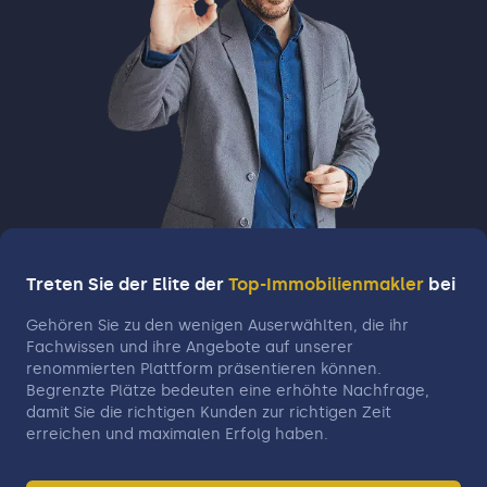
Zeit, um Ihre Wünsche und Vorstellungen zu
verstehen und Ihr Objekt zum
marktgerechten Preis zu verkaufen. Bei uns
gibt es keine bürokratischen Mühseligkeiten
oder nervenaufreibenden Termine – wir
übernehmen alle Aufgaben für Sie. Unsere
objektiven Bewertungen und Beurteilungen
sorgen dafür, dass Sie sich auf einen
zeitnahen Abschluss und höhere
Verkaufserlöse freuen können. Vertrauen Sie
auf unsere langjährige Erfahrung und lassen
Treten Sie der Elite der
Top-Immobilienmakler
bei
Sie uns gemeinsam Ihre Immobilie erfolgreich
verkaufen. Fair - Professionell - Seriös - das
Gehören Sie zu den wenigen Auserwählten, die ihr
Fachwissen und ihre Angebote auf unserer
sind unsere Grundsätze, nach denen wir
renommierten Plattform präsentieren können.
stets arbeiten. Lehnen Sie sich zurück und
Begrenzte Plätze bedeuten eine erhöhte Nachfrage,
überlassen Sie uns den Rest. Wir freuen uns
damit Sie die richtigen Kunden zur richtigen Zeit
darauf, mit Ihnen zusammenzuarbeiten und
erreichen und maximalen Erfolg haben.
Ihnen einen erstklassigen Rundum-Service zu
bieten. ✓ 30 Jahre in der Immobilien- u.