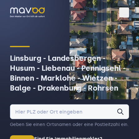
Toggl
Linsburg - Landesbergen -
Husum - Liebenau - Pennigsehl -
Binnen - Marklohe - Wietzen -
Balge - Drakenburg - Rohrsen
Geben Sie einen Ortsnamen oder eine Postleitzahl ein.
Sind Sie Immobilienmakler?