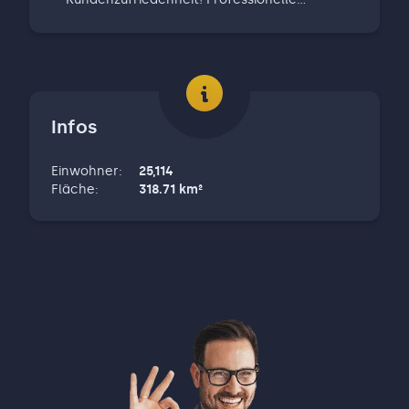
Immobilienvermittlung und
Immobilienbewertung! Mit gut 30 Jahren
Erfahrung in der Immobilien- u. Baubranche
sind wir Ihr verlässlicher Partner für den
Verkauf Ihrer Immobilie. Unser Service steht
Infos
im Mittelpunkt all unserer Aktivitäten, denn
wir verstehen uns nicht nur als Makler,
Einwohner
:
25,114
sondern als Partner an Ihrer Seite. Der
Fläche
:
318.71
km²
Verkauf einer Immobilie ist oft weit mehr als
eine reine Transaktion – es geht um
Vertrauen, um Werte, um sensible
Lebenssituationen. Genau deshalb braucht
es neben Erfahrung, Fachwissen vor allem
Verständnis, Empathie und
Fingerspitzengefühl. Unsere fachliche
Kompetenz und unser bestmöglicher Service
garantieren Ihnen eine ehrliche und
persönliche Beratung. Wir nehmen uns die