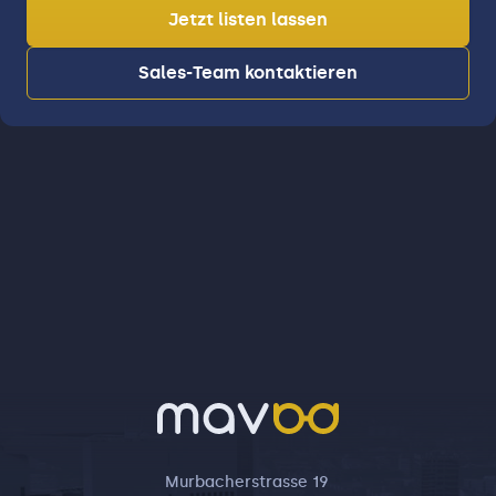
Baubranche ✓ mit Liebe und Leidenschaft ✓
Jetzt listen lassen
Persönlich und individuell ✓ umfassende
Expertenberatung ✓ Regionen: Weser - Aller
Sales-Team kontaktieren
- Leine ✓ Regional und Überregional tätig ✓
Immobilienbewertung GRATIS für Verkäufer
Eine präzise Immobilienbewertung ist von
entscheidender Bedeutung, insbesondere in
den Regionen: Weser - Aller - Leine und
Umgebung. Wir legen großen Wert auf die
persönliche Beratung, auf Genauigkeit und
Fachkenntnisse, da automatisierte
Bewertungen oft nicht die erforderliche
Präzision bieten können. Mit unserer
langjährigen Erfahrung und lokalen
Marktkenntnissen können wir Ihnen eine
Bewertung bieten, auf die Sie sich verlassen
können. Nutzen Sie unsere kostenlose
Immobilienbewertung (für Verkäufer) um
Murbacherstrasse 19
Klarheit über den Wert Ihrer Immobilie zu