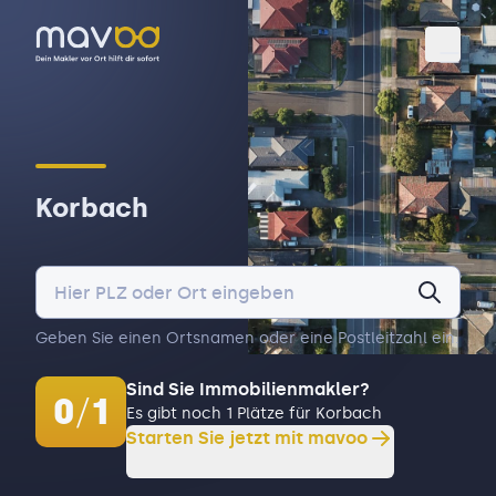
Toggl
Korbach
Geben Sie einen Ortsnamen oder eine Postleitzahl ein.
Sind Sie Immobilienmakler?
0
/
1
Es gibt noch 1 Plätze für Korbach
Starten Sie jetzt mit mavoo