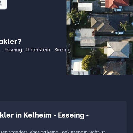
akler?
- Esseing - Ihrlerstein - Sinzing
ler in Kelheim - Esseing -
esen Standort. Aber da keine Konkurrenz in Sicht ist,