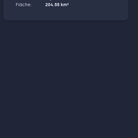
Fläche
:
204.55
km²