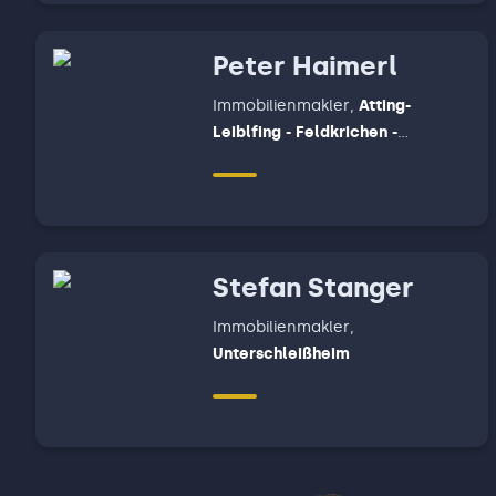
Peter Haimerl
Immobilienmakler
,
Atting-
Leiblfing - Feldkrichen -
Oberschneiding - Aiterhofen -
Mötzing - Atting - Rain - Perkam -
Geiselhöring - Laberweinting -
Mengkofen - Bayerbach bei
Ergoldsbach, Straubing
Stefan Stanger
Immobilienmakler
,
Unterschleißheim